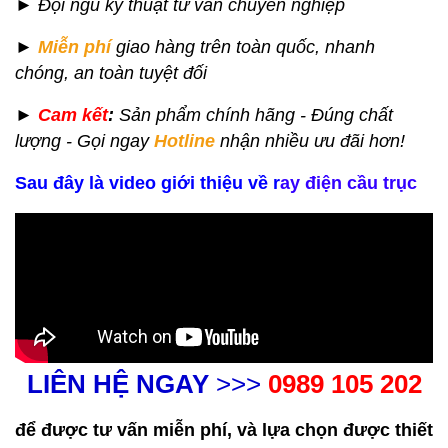
►
Đội ngũ kỹ thuật tư vấn chuyên nghiệp
►
Miễn phí
giao hàng
trên toàn quốc,
nhanh
chóng, an toàn tuyệt đối
►
Cam kết
:
Sản phẩm chính hãng - Đúng chất
lượng - Gọi ngay
Hotline
nhận nhiều ưu đãi hơn!
Sau đây là video giới thiệu về r
ay điện cầu trục
LIÊN HỆ NGAY
>>>
0989 105 202
để được tư vấn miễn phí, và lựa chọn được thiết