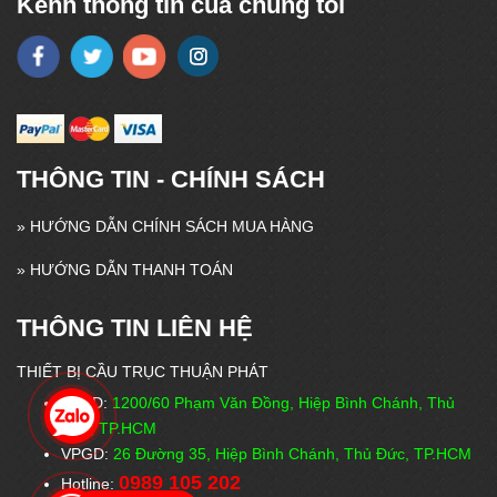
Kênh thông tin của chúng tôi
THÔNG TIN - CHÍNH SÁCH
»
HƯỚNG DẪN CHÍNH SÁCH MUA HÀNG
»
HƯỚNG DẪN THANH TOÁN
THÔNG TIN LIÊN HỆ
THIẾT BỊ CẦU TRỤC THUẬN PHÁT
VPĐD:
1200/60 Phạm Văn Đồng, Hiệp Bình Chánh, Thủ
Đức, TP.HCM
VPGD:
26 Đường 35, Hiệp Bình Chánh, Thủ Đức, TP.HCM
0989 105 202
Hotline: