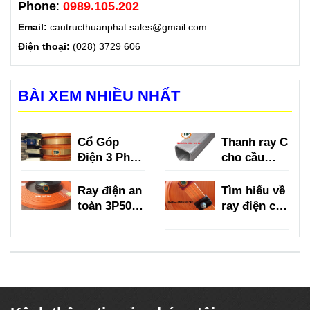
Phone
:
0989.105.202
Email:
cautructhuanphat.sales@gmail.com
Điện thoại:
(028) 3729 606
BÀI XEM NHIỀU NHẤT
Cổ Góp
Thanh ray C
Điện 3 Pha
cho cầu
là gì?
trục là gì?
Ray điện an
Tìm hiểu về
toàn 3P50A,
ray điện cầu
3P75A,
trục 3P
3P100A,
150A
3P150A