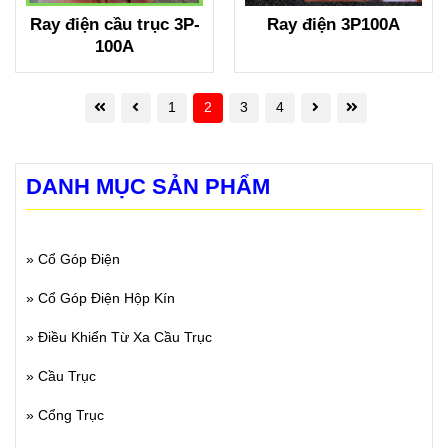
Ray điện cầu trục 3P-
Ray điện 3P100A
100A
1
2
3
4
DANH MỤC SẢN PHẨM
»
Cổ Góp Điện
»
Cổ Góp Điện Hộp Kín
»
Điều Khiển Từ Xa Cầu Trục
»
Cầu Trục
»
Cổng Trục