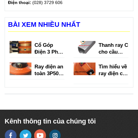
Điện thoại:
(028) 3729 606
BÀI XEM NHIỀU NHẤT
Cổ Góp
Thanh ray C
Điện 3 Pha
cho cầu
là gì?
trục là gì?
Ray điện an
Tìm hiểu về
toàn 3P50A,
ray điện cầu
3P75A,
trục 3P
3P100A,
150A
3P150A
Kênh thông tin của chúng tôi