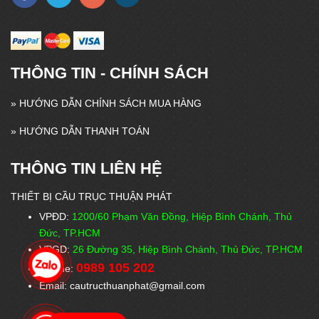
THÔNG TIN - CHÍNH SÁCH
»
HƯỚNG DẪN CHÍNH SÁCH MUA HÀNG
»
HƯỚNG DẪN THANH TOÁN
THÔNG TIN LIÊN HỆ
THIẾT BỊ CẦU TRỤC THUẬN PHÁT
VPĐD:
1200/60 Phạm Văn Đồng, Hiệp Bình Chánh, Thủ
Đức, TP.HCM
VPGD:
26 Đường 35, Hiệp Bình Chánh, Thủ Đức, TP.HCM
0989 105 202
Hotline:
Email: cautructhuanphat@gmail.com