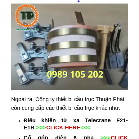
Ngoài ra, Công ty thiết bị cầu trục Thuận Phát
còn cung cấp các thiết bị cầu trục khác như:
Đ
iều khiển từ xa Telecrane F21-
E1B
>>>
CLICK HERE
<<<
C
ổ góp điện 6 pha
>>>
CLICK