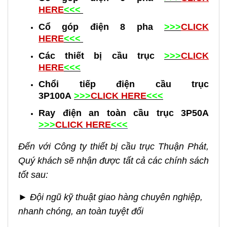
HERE
<<<
C
ổ góp điện 8 pha
>>>
CLICK
HERE
<<<
C
ác thiết bị cầu trục
>>>
CLICK
HERE
<<<
C
hổi tiếp điện cầu trục
3P100A
>>>
CLICK HERE
<<<
R
ay điện an toàn cầu trục 3P50A
>>>
CLICK HERE
<<<
Đến với Công ty thiết bị cầu trục Thuận Phát,
Quý khách sẽ nhận được tất cả các chính sách
tốt sau:
►
Đội ngũ kỹ thuật giao hàng chuyên nghiệp,
nhanh chóng, an toàn tuyệt đối