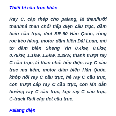
Thiết bị cầu trục khác
Ray C
,
cáp thép cho palang
,
lá than/lưỡi
than/má than chổi tiếp điện cầu trục
,
dầm
biên cầu trục
,
diot SR-60 Hàn Quốc
,
ròng
rọc kéo hàng
,
motor dầm biên Đài Loan
,
mô
tơ dầm biên Sheng Yin 0.4kw, 0.6kw,
0.75kw, 1.1kw, 1.5kw, 2.2kw
,
thanh trượt ray
C cầu trục
,
lá than chổi tiếp điện
,
ray C cầu
trục mạ kẽm
,
motor dầm biên Hàn Quốc
,
khớp nối ray C cầu trục
,
hệ ray C cầu trục
,
con trượt cáp ray C cầu trục
,
con lăn dẫn
hướng ray C cầu trục
,
kẹp ray C cầu trục
,
C-track Rail cáp dẹt cầu trục
.
Palang điện