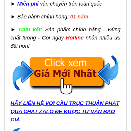
►
Miễn phí
vận chuyển trên toàn quốc
► Bảo hành chính hãng:
01 năm
►
Cam kết:
Sản phẩm chính hãng - Đúng
chất lượng - Gọi ngay
Hotline
nhận nhiều ưu
đãi hơn!
HÃY LIÊN HỆ VỚI CẦU TRỤC THUẬN PHÁT
QUA CHAT ZALO ĐỂ ĐƯỢC TƯ VẤN BÁO
GIÁ