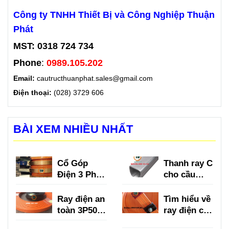
Công ty TNHH Thiết Bị và Công Nghiệp Thuận
Phát
MST: 0318 724 734
Phone
:
0989.105.202
Email:
cautructhuanphat.sales@gmail.com
Điện thoại:
(028) 3729 606
BÀI XEM NHIỀU NHẤT
Cổ Góp
Thanh ray C
Điện 3 Pha
cho cầu
là gì?
trục là gì?
Ray điện an
Tìm hiểu về
toàn 3P50A,
ray điện cầu
3P75A,
trục 3P