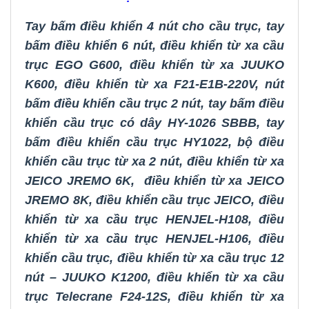
Tay bấm điều khiển 4 nút cho cầu trục
,
tay
bấm điều khiển 6 nút
,
điều khiển từ xa cầu
trục EGO G600
,
điều khiển từ xa JUUKO
K600
,
điều khiển từ xa F21-E1B-220V
,
nút
bấm điều khiển cầu trục 2 nút
,
tay bấm điều
khiển cầu trục có dây HY-1026 SBBB
,
tay
bấm điều khiển cầu trục HY1022
,
bộ
điều
khiển cầu trục từ xa 2 nút
,
điều khiển từ xa
JEICO JREMO 6K
,
điều khiển từ xa JEICO
JREMO 8K
,
điều khiển cầu trục JEICO
,
điều
khiển từ xa cầu trục HENJEL-H108
,
điều
khiển từ xa cầu trục HENJEL-H106
,
điều
khiển cầu trục
,
điều khiển từ xa cầu trục 12
nút – JUUKO K1200
,
điều khiển từ xa cầu
trục Telecrane F24-12S
,
điều khiển từ xa