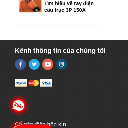
Tìm hiểu về ray điện
cầu trục 3P 150A
Kênh thông tin của chúng tôi
Cổ góp điện hộp kín