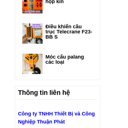
hộp kín
Điều khiển cầu
trục Telecrane F23-
BB S
Móc cẩu palang
các loại
Thông tin liên hệ
Công ty TNHH Thiết Bị và Công
Nghiệp Thuận Phát