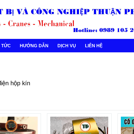
N TỨC
HƯỚNG DẪN
DỊCH VỤ
LIÊN HỆ
iện hộp kín