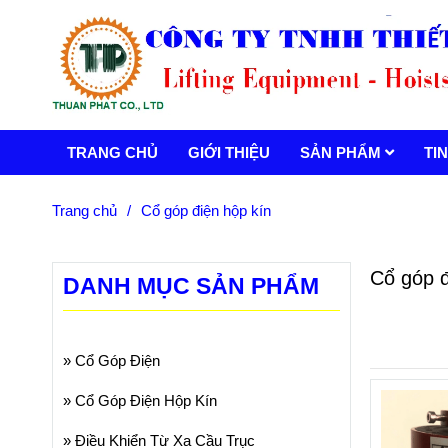
TRANG CHỦ
GIỚI THIỆU
SẢN PHẨM
TI
Trang chủ
/
Cổ góp điện hộp kín
Cổ góp đ
DANH MỤC SẢN PHẨM
»
Cổ Góp Điện
»
Cổ Góp Điện Hộp Kín
»
Điều Khiển Từ Xa Cầu Trục