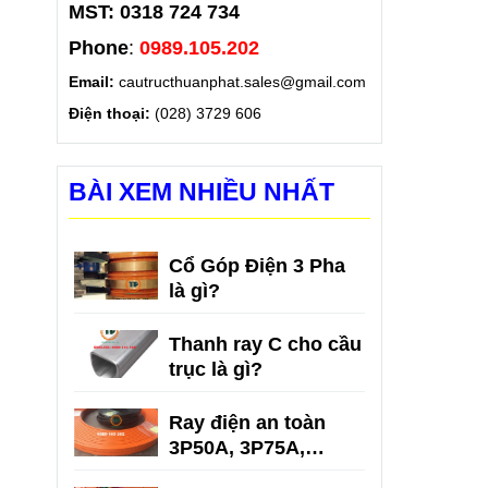
MST: 0318 724 734
Phone
:
0989.105.202
Email:
cautructhuanphat.sales@gmail.com
Điện thoại:
(028) 3729 606
BÀI XEM NHIỀU NHẤT
Cổ Góp Điện 3 Pha
là gì?
Thanh ray C cho cầu
trục là gì?
Ray điện an toàn
3P50A, 3P75A,
3P100A, 3P150A