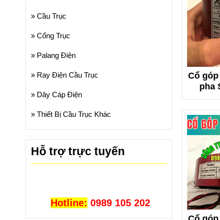
»
Cầu Trục
»
Cổng Trục
»
Palang Điện
Cổ góp 
»
Ray Điện Cầu Trục
pha 
»
Dây Cáp Điện
»
Thiết Bị Cầu Trục Khác
Hỗ trợ trực tuyến
Hotline:
0989 105 202
Cổ góp 