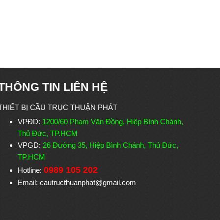
THÔNG TIN LIÊN HỆ
THIẾT BỊ CẦU TRỤC THUẬN PHÁT
VPĐD:
1200/60 Phạm Văn Đồng, Hiệp Bình Chánh,
Thủ Đức, TP.HCM
VPGD:
26 Đường 35, Hiệp Bình Chánh, Thủ Đức,
TP.HCM
0989 105 202
Hotline:
Email: cautructhuanphat@gmail.com