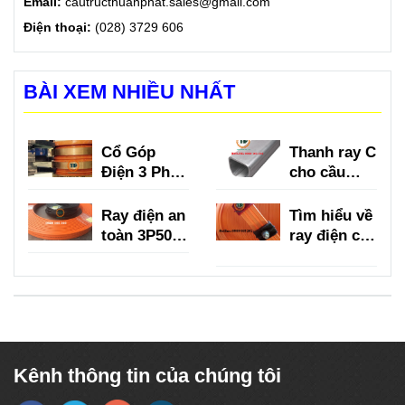
Email:
cautructhuanphat.sales@gmail.com
Điện thoại:
(028) 3729 606
BÀI XEM NHIỀU NHẤT
Cổ Góp
Thanh ray C
Điện 3 Pha
cho cầu
là gì?
trục là gì?
Ray điện an
Tìm hiểu về
toàn 3P50A,
ray điện cầu
3P75A,
trục 3P
3P100A,
150A
3P150A
Kênh thông tin của chúng tôi