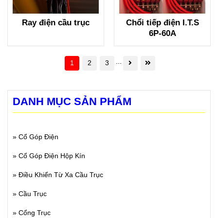
Ray điện cầu trục
Chổi tiếp điện I.T.S
6P-60A
...
1
2
3
DANH MỤC SẢN PHẨM
»
Cổ Góp Điện
»
Cổ Góp Điện Hộp Kín
»
Điều Khiển Từ Xa Cầu Trục
»
Cầu Trục
»
Cổng Trục