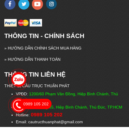
THÔNG TIN - CHÍNH SÁCH
»
HƯỚNG DẪN CHÍNH SÁCH MUA HÀNG
»
HƯỚNG DẪN THANH TOÁN
THÔNG TIN LIÊN HỆ
THIẾT BỊ CẦU TRỤC THUẬN PHÁT
VPĐD:
1200/60 Phạm Văn Đồng, Hiệp Bình Chánh, Thủ
Đức, TP.HCM
0989 105 202
VPGD:
26 Đường 35, Hiệp Bình Chánh, Thủ Đức, TP.HCM
0989 105 202
Hotline:
Email: cautructhuanphat@gmail.com