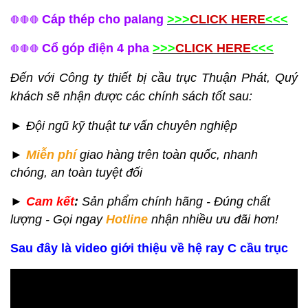
Cáp thép cho palang
>>>
CLICK HERE
<<<
🛑
🛑
🛑
Cổ góp điện 4 pha
>>>
CLICK HERE
<<<
🛑
🛑
🛑
Đến với Công ty thiết bị cầu trục Thuận Phát, Quý
khách sẽ nhận được các chính sách tốt sau:
►
Đội ngũ kỹ thuật tư vấn chuyên nghiệp
►
Miễn phí
giao hàng
trên toàn quốc,
nhanh
chóng, an toàn tuyệt đối
►
Cam kết
:
Sản phẩm chính hãng - Đúng chất
lượng - Gọi ngay
Hotline
nhận nhiều ưu đãi hơn!
Sau đây là video giới thiệu về hệ
ray C cầu trục