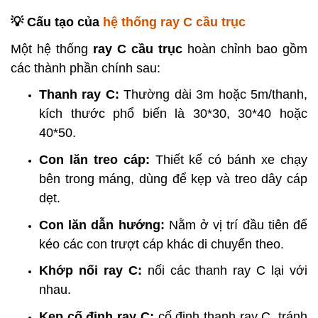
💡 Cấu tạo của
hệ thống ray C cầu trục
Một hệ thống
ray C cầu trục
hoàn chỉnh bao gồm
các thành phần chính sau:
Thanh ray C:
Thường dài 3m hoặc 5m/thanh,
kích thước phổ biến là 30*30, 30*40 hoặc
40*50.
Con lăn treo cáp:
Thiết kế có bánh xe chạy
bên trong máng, dùng để kẹp và treo dây cáp
dẹt.
Con lăn dẫn hướng:
Nằm ở vị trí đầu tiên để
kéo các con trượt cáp khác di chuyển theo.
Khớp nối ray C:
nối các thanh ray C lại với
nhau.
Kẹp cố định ray C:
cố định thanh ray C, tránh