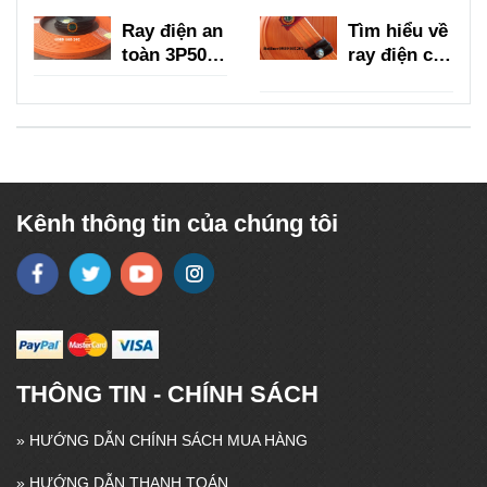
là gì?
trục là gì?
Ray điện an
Tìm hiểu về
toàn 3P50A,
ray điện cầu
3P75A,
trục 3P
3P100A,
150A
3P150A
Kênh thông tin của chúng tôi
THÔNG TIN - CHÍNH SÁCH
»
HƯỚNG DẪN CHÍNH SÁCH MUA HÀNG
»
HƯỚNG DẪN THANH TOÁN