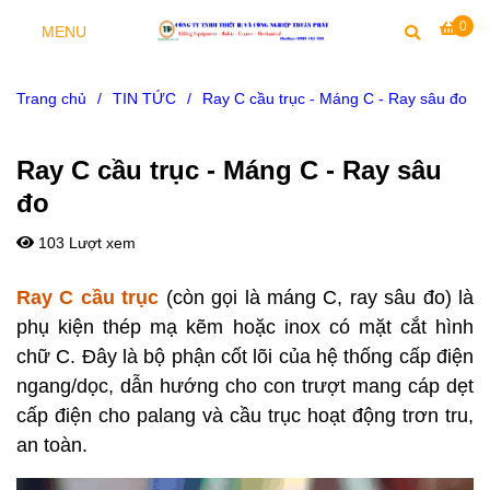
0
MENU
Trang chủ
/
TIN TỨC
/
Ray C cầu trục - Máng C - Ray sâu đo
Ray C cầu trục - Máng C - Ray sâu
đo
103 Lượt xem
Ray C cầu trục
(còn gọi là máng C, ray sâu đo) là
phụ kiện thép mạ kẽm hoặc inox có mặt cắt hình
chữ C. Đây là bộ phận cốt lõi của hệ thống cấp điện
ngang/dọc, dẫn hướng cho con trượt mang cáp dẹt
cấp điện cho palang và cầu trục hoạt động trơn tru,
an toàn.