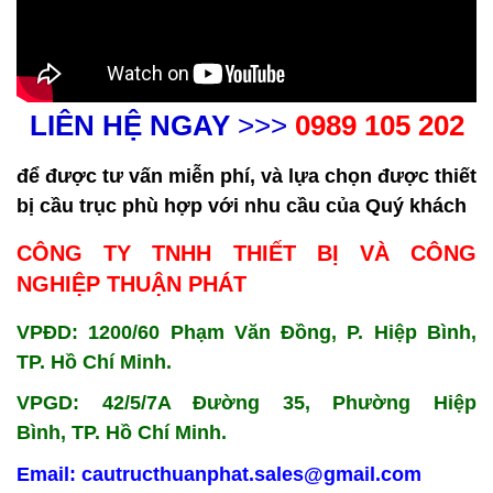
LIÊN HỆ NGAY
>>>
0989 105 202
để được tư vấn miễn phí, và lựa chọn được thiết
bị cầu trục phù hợp với nhu cầu của Quý khách
CÔNG TY TNHH THIẾT BỊ VÀ CÔNG
NGHIỆP THUẬN PHÁT
VPĐD: 1200/60 Phạm Văn Đồng, P. Hiệp Bình,
TP. Hồ Chí Minh.
VPGD: 42/5/7A Đường 35, Phường Hiệp
Bình, TP. Hồ Chí Minh.
Email: cautructhuanphat.sales@gmail.com