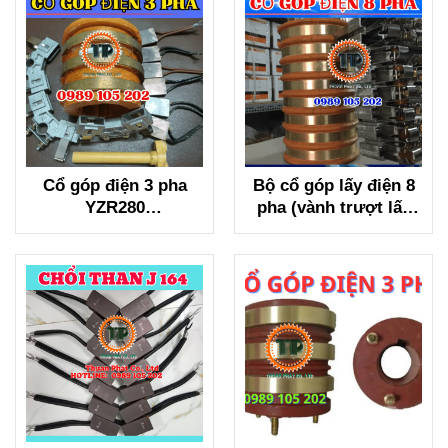
Cổ góp điện 3 pha
Bộ cổ góp lấy điện 8
YZR280
pha (vành trượt lấy
(65x160x140mm)
điện 8 pha)