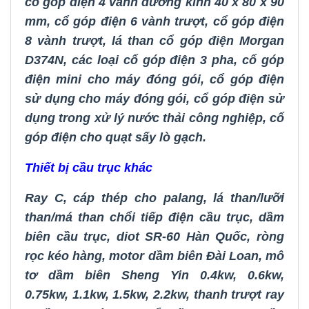
cổ góp điện 4 vành đường kính 40 x 80 x 90
mm
,
cổ góp điện 6 vành trượt
,
cổ góp điện
8 vành trượt
,
lá than cổ góp điện Morgan
D374N
,
các loại cổ góp điện 3 pha
,
cổ góp
điện mini cho máy đóng gói
,
cổ góp điện
sử dụng cho máy đóng gói
,
cổ góp điện sử
dụng trong xử lý nước thải công nghiệp
,
cổ
góp điện cho quạt sấy lò gạch
.
Thiết bị cầu trục khác
Ray C
,
cáp thép cho palang
,
lá than/lưỡi
than/má than chổi tiếp điện cầu trục
,
dầm
biên cầu trục
,
diot SR-60 Hàn Quốc
,
ròng
rọc kéo hàng
,
motor dầm biên Đài Loan
,
mô
tơ dầm biên Sheng Yin 0.4kw, 0.6kw,
0.75kw, 1.1kw, 1.5kw, 2.2kw
,
thanh trượt ray