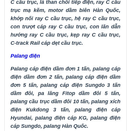
C cầu trục
,
lá than chổi tiếp điện
,
ray C cầu
trục mạ kẽm
,
motor dầm biên Hàn Quốc
,
khớp nối ray C cầu trục
,
hệ ray C cầu trục
,
con trượt cáp ray C cầu trục
,
con lăn dẫn
hướng ray C cầu trục
,
kẹp ray C cầu trục
,
C-track Rail cáp dẹt cầu trục
.
Palang điện
Palang cáp điện dầm đơn 1 tấn
,
palang cáp
điện dầm đơn 2 tấn
,
palang cáp điện dầm
đơn 5 tấn
,
palang cáp điện Sungdo 3 tấn
dầm đôi
,
pa lăng Fitop dầm đôi 5 tấn
,
palang cầu trục dầm đôi 10 tấn
,
palang xích
điện Kukdong 3 tấn
,
palang điện cáp
Hyundai
,
palang điện cáp KG
,
palang điện
cáp Sungdo
,
palang Hàn Quốc.