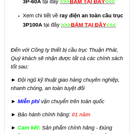
3P-60A
tại đây
>>>
BẤM TẠI ĐÂY
<<<
Xem chi tiết về
ray điện an toàn cầu trục
3P100A
tại đây
>>>
BẤM TẠI ĐÂY
<<<
Đến với Công ty thiết bị cầu trục Thuận Phát,
Quý khách sẽ nhận được tất cả các chính sách
tốt sau:
► Đội ngũ kỹ thuật giao hàng chuyên nghiệp,
nhanh chóng, an toàn tuyệt đối
►
Miễn phí
vận chuyển trên toàn quốc
► Bảo hành chính hãng:
01 năm
►
Cam kết:
Sản phẩm chính hãng - Đúng