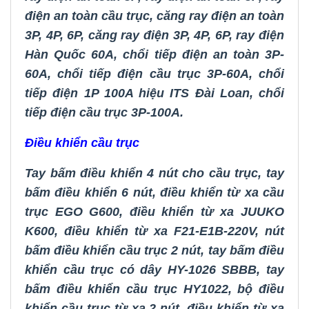
điện an toàn cầu trục
,
căng ray điện an toàn
3P, 4P, 6P
,
căng ray điện 3P, 4P, 6P
,
ray điện
Hàn Quốc 60A
,
chổi tiếp điện an toàn 3P-
60A
,
chổi tiếp điện cầu trục 3P-60A
,
chổi
tiếp điện 1P 100A hiệu ITS Đài Loan,
chổi
tiếp điện cầu trục 3P-100A
.
Điều khiển cầu trục
Tay bấm điều khiển 4 nút cho cầu trục
,
tay
bấm điều khiển 6 nút
,
điều khiển từ xa cầu
trục EGO G600
,
điều khiển từ xa JUUKO
K600
,
điều khiển từ xa F21-E1B-220V
,
nút
bấm điều khiển cầu trục 2 nút
,
tay bấm điều
khiển cầu trục có dây HY-1026 SBBB
,
tay
bấm điều khiển cầu trục HY1022
,
bộ
điều
khiển cầu trục từ xa 2 nút
,
điều khiển từ xa