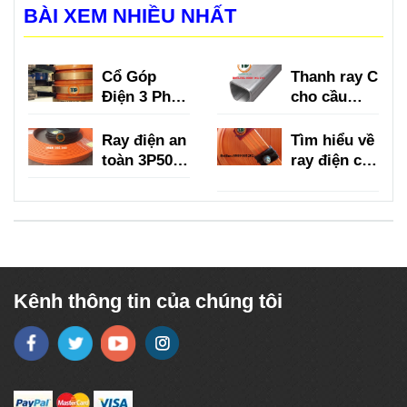
BÀI XEM NHIỀU NHẤT
Cổ Góp
Thanh ray C
Điện 3 Pha
cho cầu
là gì?
trục là gì?
Ray điện an
Tìm hiểu về
toàn 3P50A,
ray điện cầu
3P75A,
trục 3P
3P100A,
150A
3P150A
Kênh thông tin của chúng tôi