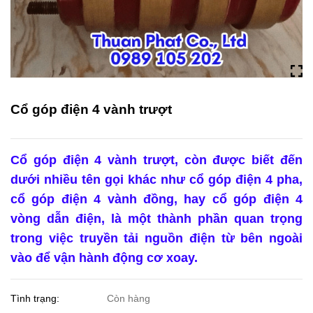
Cổ góp điện 4 vành trượt
Cổ góp điện 4 vành trượt
, còn được biết đến
dưới nhiều tên gọi khác như cổ góp điện 4 pha,
cổ góp điện 4 vành đồng, hay cổ góp điện 4
vòng dẫn điện, là một thành phần quan trọng
trong việc truyền tải nguồn điện từ bên ngoài
vào để vận hành động cơ xoay.
Tình trạng:
Còn hàng