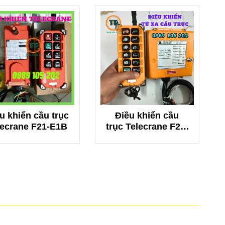
u khiển cầu trục
Điều khiển cầu
lecrane F21-E1B
trục Telecrane F23-
BB S