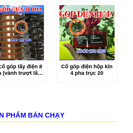
cổ góp lấy điện 8
Cổ góp điện hộp kín
 (vành trượt lấy
4 pha trục 20
điện 8 pha)
N PHẨM BÁN CHẠY