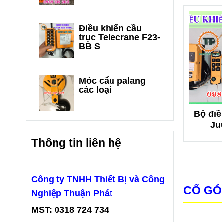
Điều khiển cầu
trục Telecrane F23-
BB S
Móc cẩu palang
các loại
n cầu trục
Điều khiển cầu
Bộ điề
e F21-E1B
trục Telecrane F23-
Ju
BB S
Thông tin liên hệ
Công ty TNHH Thiết Bị và Công
CỔ GÓ
Nghiệp Thuận Phát
MST: 0318 724 734