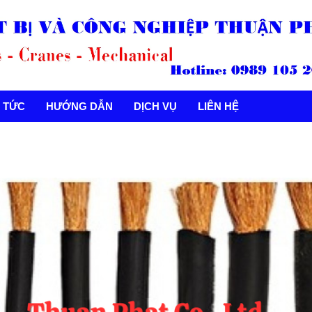
N TỨC
HƯỚNG DẪN
DỊCH VỤ
LIÊN HỆ