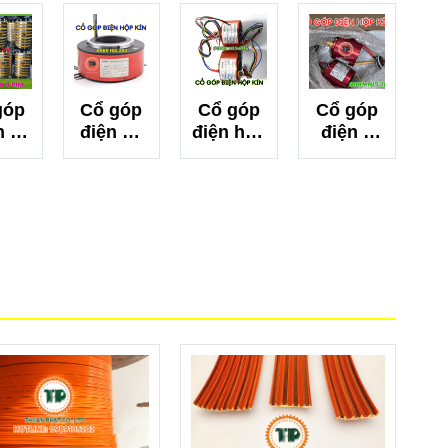
góp
Cổ góp
Cổ góp
Cổ góp
n 9
điện an
điện hộp
điện 8
nh
toàn
kín an
pha hộp
yên
hộp kín
toàn
kín
phi
5