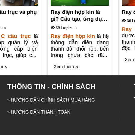
ầu trục và phụ
Ray điện hộp kín là
Ray 
gì? Cấu tạo, ứng dụng
36 L
và hướng dẫn lắp đặt
xem
39 Lượt xem
Ray 
chi tiết
được
 C cầu trục
là
Ray điện hộp kín
là hệ
than
háp quản lý và
thống dẫn điện dạng
độc l
ớng cáp điện
thanh dài khối hộp, bên
lớp 
 trục, giúp cáp
trong chứa các rãnh
Xem 
vật l
ển gọn gàng, an
đồng dẫn điện và bên
m ››
Xem thêm ››
năn
iảm hư hỏng và
ngoài bọc kín bằng vỏ
chống
tin cậy của toàn
nhựa PVC cách điện.
khép
ống.
Khác với các dòng ray
THÔNG TIN - CHÍNH SÁCH
thanh
điện hở thông thường,
bẩn, 
giải pháp này che kín
động
hoàn toàn lõi đồng, giúp
»
HƯỚNG DẪN CHÍNH SÁCH MUA HÀNG
đồng
bảo vệ an toàn cho
nguy 
công nhân, chống va
»
HƯỚNG DẪN THANH TOÁN
quá t
quẹt điện và ngăn chặn
tối đa tác động từ bụi
bẩn, hơi ẩm.