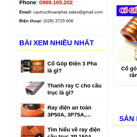
Phone
:
0989.105.202
Email:
cautructhuanphat.sales@gmail.com
Điện thoại:
(028) 3729 606
BÀI XEM NHIỀU NHẤT
Cổ Góp Điện 3 Pha
lấy điện 8
Cổ góp điện hộp kín
Cổ gó
là gì?
 trượt lấy
4 pha trục 20
rã
8 pha)
Thanh ray C cho cầu
trục là gì?
Ray điện an toàn
3P50A, 3P75A,
SẢN 
3P100A, 3P150A
Tìm hiểu về ray điện
cầu trục 3P 150A