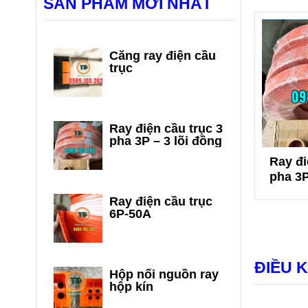
SẢN PHẨM MỚI NHẤT
Căng ray điện cầu
trục
Ray điện cầu trục 3
pha 3P – 3 lõi đồng
nguồn ray
Căng ray điện cầu
Ray đi
 kín
trục
pha 3P
Ray điện cầu trục
6P-50A
ĐIỀU 
Hộp nối nguồn ray
hộp kín