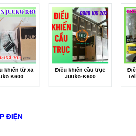
u khiển từ xa
Điều khiển cầu trục
Điề
uko K600
Juuko-K600
Te
P ĐIỆN