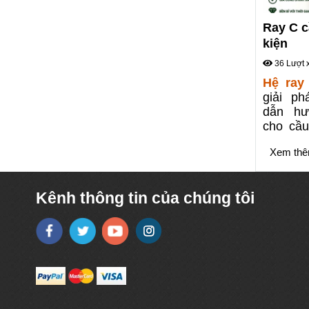
Ray C c
kiện
36 Lượt 
Hệ ray
giải p
dẫn hư
cho cầu
di chuy
Xem thê
toàn, g
tăng độ 
bộ hệ th
Kênh thông tin của chúng tôi