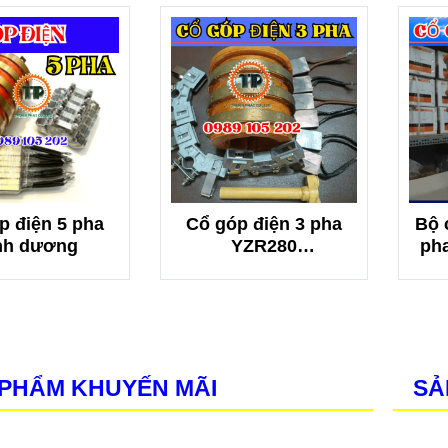
p điện 5 pha
Cổ góp điện 3 pha
Bộ 
nh dương
YZR280
pha
(65x160x140mm)
PHẨM KHUYẾN MÃI
SẢ