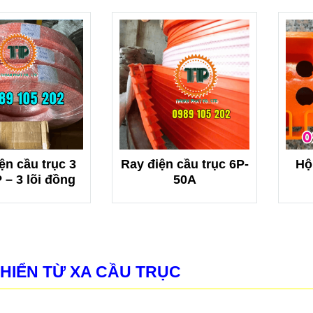
ện cầu trục 3
Ray điện cầu trục 6P-
Hộ
 – 3 lõi đồng
50A
KHIỂN TỪ XA CẦU TRỤC