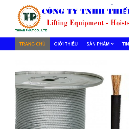
TRANG CHỦ
GIỚI THIỆU
SẢN PHẨM
TI