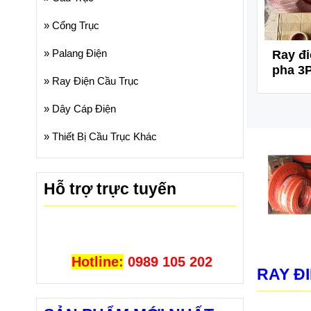
»
Cổng Trục
»
Palang Điện
nguồn ray
Căng ray điện cầu
Ray đi
 kín
trục
pha 3P
»
Ray Điện Cầu Trục
»
Dây Cáp Điện
»
Thiết Bị Cầu Trục Khác
Hỗ trợ trực tuyến
Hotline:
0989 105 202
RAY Đ