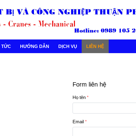
N TỨC
HƯỚNG DẪN
DỊCH VỤ
LIÊN HỆ
Form liên hệ
Họ tên
Email