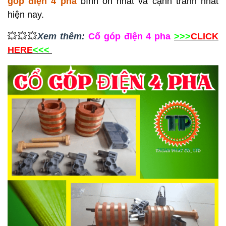
góp điện 4 pha
bình ổn nhất và cạnh tranh nhất
hiện nay.
💥💥💥
Xem thêm:
Cổ góp điện 4 pha
>>>
CLICK
HERE
<<<