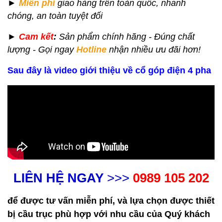
►
Miễn phí
giao hàng
trên toàn quốc,
nhanh
chóng, an toàn tuyệt đối
►
Cam kết
:
Sản phẩm chính hãng - Đúng chất
lượng - Gọi ngay
Hotline
nhận nhiều ưu đãi hơn!
Sau đây là video giới thiệu về cổ góp điện 4 pha
LIÊN HỆ NGAY
>>>
0989 105 202
để được tư vấn miễn phí, và lựa chọn được thiết
bị cầu trục phù hợp với nhu cầu của Quý khách