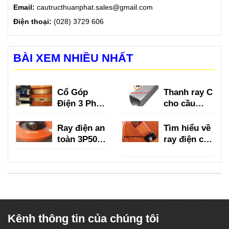
Email:
cautructhuanphat.sales@gmail.com
Điện thoại:
(028) 3729 606
BÀI XEM NHIỀU NHẤT
Cổ Góp
Thanh ray C
Điện 3 Pha
cho cầu
là gì?
trục là gì?
Ray điện an
Tìm hiểu về
toàn 3P50A,
ray điện cầu
3P75A,
trục 3P
3P100A,
150A
3P150A
Kênh thông tin của chúng tôi