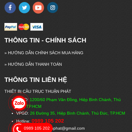
THÔNG TIN - CHÍNH SÁCH
»
HƯỚNG DẪN CHÍNH SÁCH MUA HÀNG
»
HƯỚNG DẪN THANH TOÁN
THÔNG TIN LIÊN HỆ
THIẾT BỊ CẦU TRỤC THUẬN PHÁT
VPĐD:
1200/60 Phạm Văn Đồng, Hiệp Bình Chánh, Thủ
Đức, TP.HCM
VPGD:
26 Đường 35, Hiệp Bình Chánh, Thủ Đức, TP.HCM
0989 105 202
Hotline:
Email: cautructhuanphat@gmail.com
0989 105 202