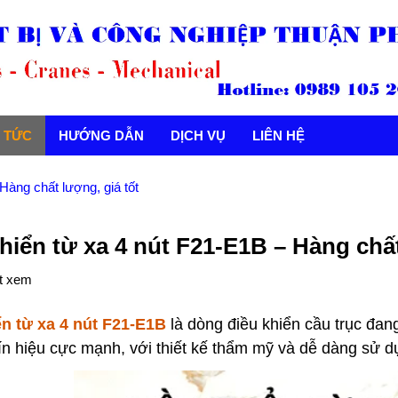
N TỨC
HƯỚNG DẪN
DỊCH VỤ
LIÊN HỆ
Hàng chất lượng, giá tốt
hiển từ xa 4 nút F21-E1B – Hàng chất
t xem
ển từ xa 4 nút F21-E1B
là dòng điều khiển cầu trục đan
tín hiệu cực mạnh, với thiết kế thẩm mỹ và dễ dàng sử d