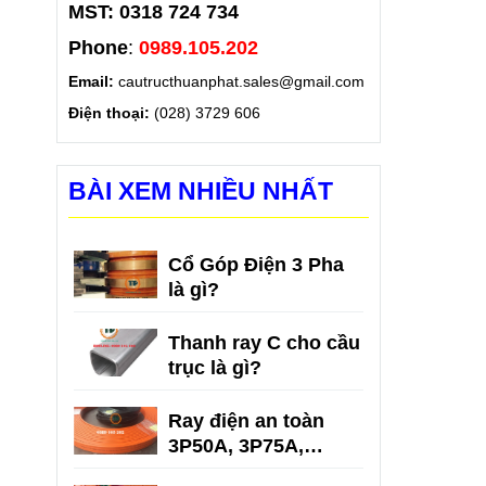
MST: 0318 724 734
Phone
:
0989.105.202
Email:
cautructhuanphat.sales@gmail.com
Điện thoại:
(028) 3729 606
BÀI XEM NHIỀU NHẤT
Cổ Góp Điện 3 Pha
là gì?
Thanh ray C cho cầu
trục là gì?
Ray điện an toàn
3P50A, 3P75A,
3P100A, 3P150A