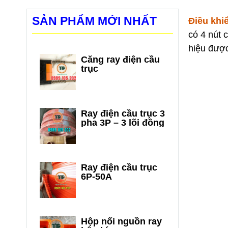
SẢN PHẨM MỚI NHẤT
Điều khi
có 4 nút c
hiệu được
Căng ray điện cầu
trục
Ray điện cầu trục 3
pha 3P – 3 lõi đồng
Ray điện cầu trục
6P-50A
Hộp nối nguồn ray