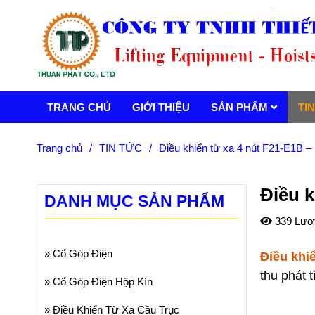
TRANG CHỦ
GIỚI THIỆU
SẢN PHẨM
TI
Trang chủ
/
TIN TỨC
/
Điều khiển từ xa 4 nút F21-E1B – 
Điều k
DANH MỤC SẢN PHẨM
339 Lượ
»
Cổ Góp Điện
Điều khi
thu phát 
»
Cổ Góp Điện Hộp Kín
»
Điều Khiển Từ Xa Cầu Trục