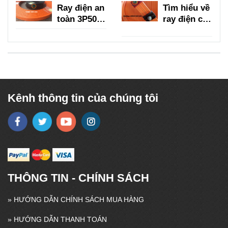
Ray điện an
Tìm hiểu về
toàn 3P50A,
ray điện cầu
3P75A,
trục 3P
3P100A,
150A
3P150A
Kênh thông tin của chúng tôi
THÔNG TIN - CHÍNH SÁCH
»
HƯỚNG DẪN CHÍNH SÁCH MUA HÀNG
»
HƯỚNG DẪN THANH TOÁN