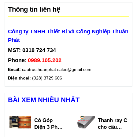
Thông tin liên hệ
Công ty TNHH Thiết Bị và Công Nghiệp Thuận
Phát
MST: 0318 724 734
Phone
:
0989.105.202
Email:
cautructhuanphat.sales@gmail.com
Điện thoại:
(028) 3729 606
BÀI XEM NHIỀU NHẤT
Cổ Góp
Thanh ray C
Điện 3 Pha
cho cầu
là gì?
trục là gì?