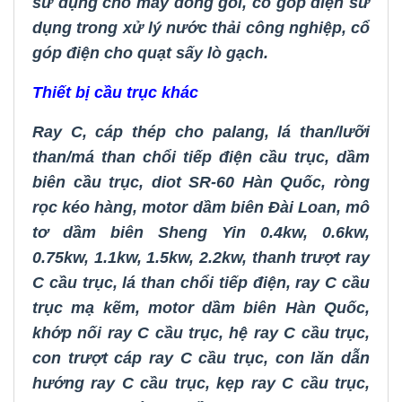
sử dụng cho máy đóng gói
,
cổ góp điện sử
dụng trong xử lý nước thải công nghiệp
,
cổ
góp điện cho quạt sấy lò gạch
.
Thiết bị cầu trục khác
Ray C
,
cáp thép cho palang
,
lá than/lưỡi
than/má than chổi tiếp điện cầu trục
,
dầm
biên cầu trục
,
diot SR-60 Hàn Quốc
,
ròng
rọc kéo hàng
,
motor dầm biên Đài Loan
,
mô
tơ dầm biên Sheng Yin 0.4kw, 0.6kw,
0.75kw, 1.1kw, 1.5kw, 2.2kw
,
thanh trượt ray
C cầu trục
,
lá than chổi tiếp điện
,
ray C cầu
trục mạ kẽm
,
motor dầm biên Hàn Quốc
,
khớp nối ray C cầu trục
,
hệ ray C cầu trục
,
con trượt cáp ray C cầu trục
,
con lăn dẫn
hướng ray C cầu trục
,
kẹp ray C cầu trục
,