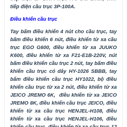
tiếp điện cầu trục 3P-100A
.
Điều khiển cầu trục
Tay bấm điều khiển 4 nút cho cầu trục
,
tay
bấm điều khiển 6 nút
,
điều khiển từ xa cầu
trục EGO G600
,
điều khiển từ xa JUUKO
K600
,
điều khiển từ xa F21-E1B-220V
,
nút
bấm điều khiển cầu trục 2 nút
,
tay bấm điều
khiển cầu trục có dây HY-1026 SBBB
,
tay
bấm điều khiển cầu trục HY1022
,
bộ
điều
khiển cầu trục từ xa 2 nút
,
điều khiển từ xa
JEICO JREMO 6K
,
điều khiển từ xa JEICO
JREMO 8K
,
điều khiển cầu trục JEICO
,
điều
khiển từ xa cầu trục HENJEL-H108
,
điều
khiển từ xa cầu trục HENJEL-H106
,
điều
khiển cầu trục
,
điều khiển từ xa cầu trục 12