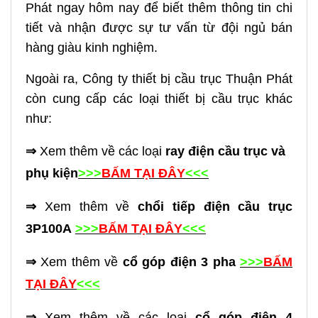
Phát ngay hôm nay để biết thêm thông tin chi
tiết và nhận được sự tư vấn từ đội ngủ bán
hàng giàu kinh nghiệm.
Ngoài ra, Công ty thiết bị cầu trục Thuận Phát
còn cung cấp các loại thiết bị cầu trục khác
như:
⇒
Xem thêm về các loại
ray điện cầu trục và
phụ kiện
>>>
BẤM TẠI ĐÂY
<<<
⇒
Xem thêm về
chổi tiếp điện cầu trục
3P100A
>>>
BẤM TẠI ĐÂY
<<<
⇒
Xem thêm về
cổ góp điện 3 pha
>>>
BẤM
TẠI ĐÂY
<<<
⇒
Xem thêm về các loại
cổ góp điện 4