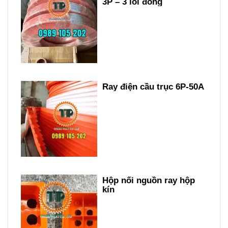
3P – 3 lõi đồng
Ray điện cầu trục 6P-50A
Hộp nối nguồn ray hộp
kín