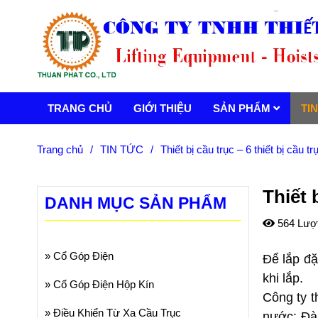
TRANG CHỦ
GIỚI THIỆU
SẢN PHẨM
TI
Trang chủ
/
TIN TỨC
/
Thiết bị cầu trục – 6 thiết bị cầu t
Thiết 
DANH MỤC SẢN PHẨM
564 Lượ
»
Cổ Góp Điện
Để lắp đặ
khi lắp.
»
Cổ Góp Điện Hộp Kín
Công ty t
»
Điều Khiển Từ Xa Cầu Trục
nước: Đài