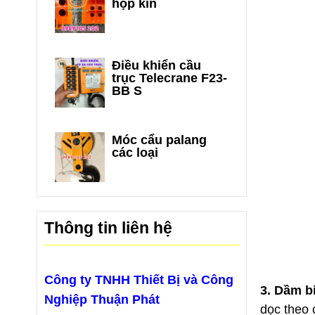
hộp kín
Điều khiển cầu
trục Telecrane F23-
BB S
Móc cẩu palang
các loại
Thông tin liên hệ
Công ty TNHH Thiết Bị và Công
3. Dầm b
Nghiệp Thuận Phát
dọc theo 