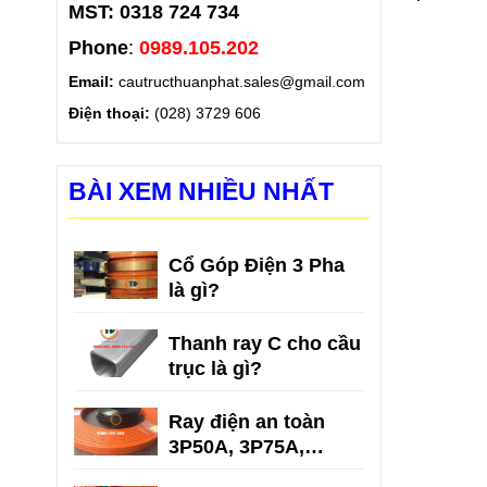
MST: 0318 724 734
Phone
:
0989.105.202
Email:
cautructhuanphat.sales@gmail.com
Điện thoại:
(028) 3729 606
BÀI XEM NHIỀU NHẤT
Cổ Góp Điện 3 Pha
là gì?
Thanh ray C cho cầu
trục là gì?
Ray điện an toàn
3P50A, 3P75A,
3P100A, 3P150A