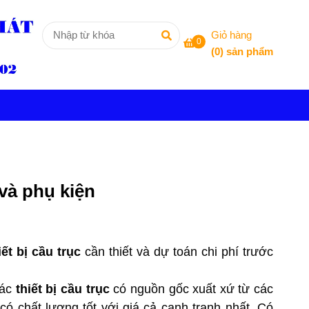
Giỏ hàng
0
(
0
) sản phẩm
 và phụ kiện
iết bị cầu trục
cần thiết và dự toán chi phí trước
các
thiết bị
cầu trục
có nguồn gốc xuất xứ từ các
 chất lượng tốt với giá cả cạnh tranh nhất. Có