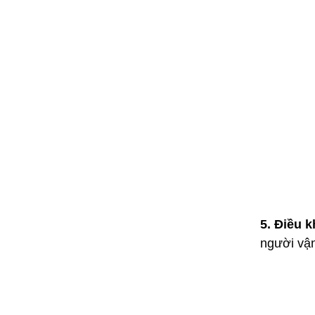
5. Điều k
người vậ