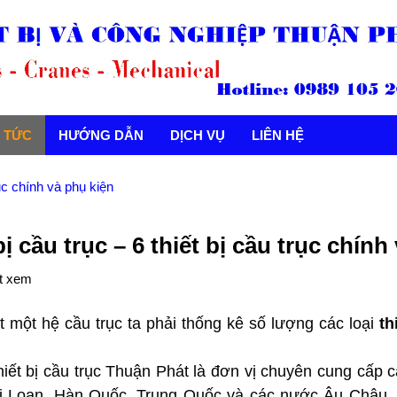
N TỨC
HƯỚNG DẪN
DỊCH VỤ
LIÊN HỆ
rục chính và phụ kiện
bị cầu trục – 6 thiết bị cầu trục chính
t xem
t một hệ cầu trục ta phải thống kê số lượng các loại
th
hiết bị cầu trục Thuận Phát là đơn vị chuyên cung cấp 
 Loan, Hàn Quốc, Trung Quốc và các nước Âu Châu, có