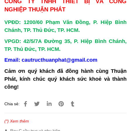
CÔNG TY TNHH THIẾT BỊ VÀ CÔNG
NGHIỆP THUẬN PHÁT
VPĐD: 1200/60 Phạm Văn Đồng, P. Hiệp Bình
Chánh, TP. Thủ Đức, TP. HCM.
VPGD: 42/5/7A Đường 35, P. Hiệp Bình Chánh,
TP. Thủ Đức, TP. HCM.
Email: cautructhuanphat@gmail.com
Cảm ơn quý khách đã đồng hành cùng Thuận
Phát, kính chúc quý khách sức khoẻ và thành
công!
Chia sẻ:
(*) Xem thêm
Ray C cầu trục và phụ kiện