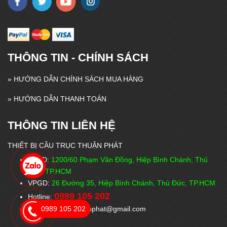
THÔNG TIN - CHÍNH SÁCH
»
HƯỚNG DẪN CHÍNH SÁCH MUA HÀNG
»
HƯỚNG DẪN THANH TOÁN
THÔNG TIN LIÊN HỆ
THIẾT BỊ CẦU TRỤC THUẬN PHÁT
VPĐD:
1200/60 Phạm Văn Đồng, Hiệp Bình Chánh, Thủ
Đức, TP.HCM
VPGD:
26 Đường 35, Hiệp Bình Chánh, Thủ Đức, TP.HCM
0989 105 202
Hotline:
Email: cautructhuanphat@gmail.com
0989 105 202