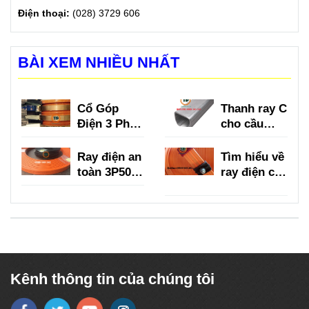
Điện thoại:
(028) 3729 606
BÀI XEM NHIỀU NHẤT
Cổ Góp
Thanh ray C
Điện 3 Pha
cho cầu
là gì?
trục là gì?
Ray điện an
Tìm hiểu về
toàn 3P50A,
ray điện cầu
3P75A,
trục 3P
3P100A,
150A
3P150A
Kênh thông tin của chúng tôi