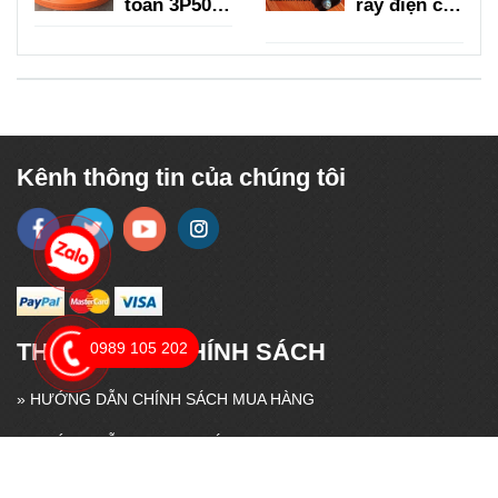
toàn 3P50A,
ray điện cầu
3P75A,
trục 3P
3P100A,
150A
3P150A
Kênh thông tin của chúng tôi
THÔNG TIN - CHÍNH SÁCH
0989 105 202
»
HƯỚNG DẪN CHÍNH SÁCH MUA HÀNG
»
HƯỚNG DẪN THANH TOÁN