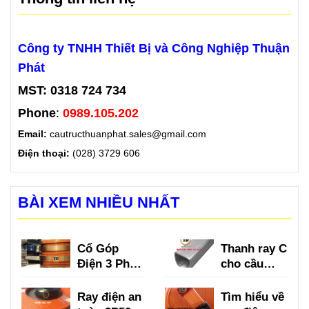
Công ty TNHH Thiết Bị và Công Nghiệp Thuận
Phát
MST: 0318 724 734
Phone
:
0989.105.202
Email:
cautructhuanphat.sales@gmail.com
Điện thoại:
(028) 3729 606
BÀI XEM NHIỀU NHẤT
Cổ Góp
Thanh ray C
Điện 3 Pha
cho cầu
là gì?
trục là gì?
Ray điện an
Tìm hiểu về