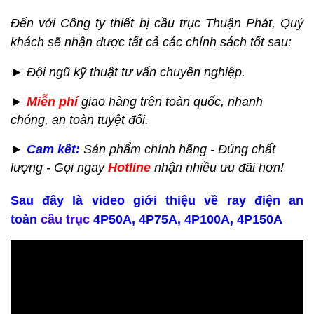
Đ
ến với Công ty thiết bị cầu trục Thuận Phát, Quý
khách sẽ nhận được tất cả các chính sách tốt sau:
► Đội ngũ kỹ thuật tư vấn chuyên nghiệp.
►
Miễn phí
giao hàng
trên toàn quốc,
nhanh
chóng, an toàn tuyệt đối.
►
Cam kết:
Sản phẩm chính hãng - Đúng chất
lượng - Gọi ngay
Hotline
nhận nhiều ưu đãi hơn!
Sau đây là video giới thiệu về ray điện an
toàn
cầu trục
4P50A, 4P75A, 4P100A, 4P150A