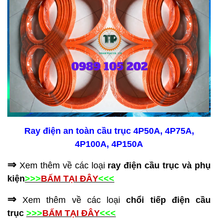
Ray điện an toàn cầu trục 4P50A, 4P75A,
4P100A, 4P150A
⇒
Xem thêm về các loại
ray điện cầu trục và phụ
kiện
>>>
BẤM TẠI ĐÂY
<<<
⇒
Xem thêm về các loại
chổi tiếp điện cầu
trục
>>>
BẤM TẠI ĐÂY
<<<