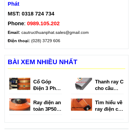
Phát
MST: 0318 724 734
Phone
:
0989.105.202
Email:
cautructhuanphat.sales@gmail.com
Điện thoại:
(028) 3729 606
BÀI XEM NHIỀU NHẤT
Cổ Góp
Thanh ray C
Điện 3 Pha
cho cầu
là gì?
trục là gì?
Ray điện an
Tìm hiểu về
toàn 3P50A,
ray điện cầu
3P75A,
trục 3P
3P100A,
150A
3P150A