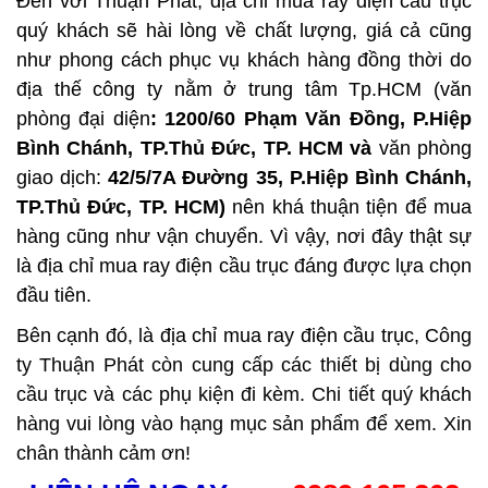
Đến với Thuận Phát, địa chỉ mua ray điện cầu trục
quý khách sẽ hài lòng về chất lượng, giá cả cũng
như phong cách phục vụ khách hàng đồng thời do
địa thế công ty nằm ở trung tâm Tp.HCM (văn
phòng đại diện
: 1200/60 Phạm Văn Đồng, P.Hiệp
Bình Chánh, TP.Thủ Đức, TP. HCM và
văn phòng
giao dịch:
42/5/7A Đường 35, P.Hiệp Bình Chánh,
TP.Thủ Đức, TP. HCM)
nên khá thuận tiện để mua
hàng cũng như vận chuyển. Vì vậy, nơi đây thật sự
là địa chỉ mua ray điện cầu trục đáng được lựa chọn
đầu tiên.
Bên cạnh đó, là
địa chỉ mua ray điện cầu trục,
Công
ty Thuận Phát còn cung cấp các thiết bị dùng cho
cầu trục và các phụ kiện đi kèm. Chi tiết quý khách
hàng vui lòng vào hạng mục sản phẩm để xem. Xin
chân thành cảm ơn!