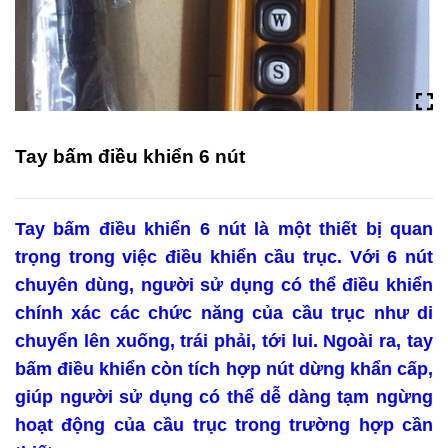
Tay bấm điều khiển 6 nút
Tay bấm điều khiển 6 nút
là một thiết bị quan
trọng trong việc điều khiển cầu trục. Với 6 nút
chuyên dùng, người sử dụng có thể điều khiển
chính xác các chức năng của cầu trục như di
chuyển lên xuống, trái phải, tới lui. Ngoài ra, tay
bấm điều khiển còn tích hợp nút dừng khẩn cấp,
giúp người sử dụng có thể dễ dàng tạm ngừng
hoạt động của cầu trục trong trường hợp cần