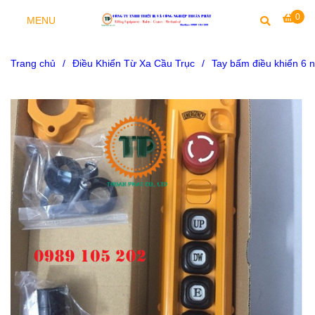
0
MENU
Trang chủ
/
Điều Khiển Từ Xa Cầu Trục
/
Tay bấm điều khiển 6 n