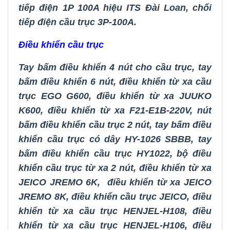
tiếp điện 1P 100A hiệu ITS Đài Loan,
chổi
tiếp điện cầu trục 3P-100A
.
Điều khiển cầu trục
Tay bấm điều khiển 4 nút cho cầu trục
,
tay
bấm điều khiển 6 nút
,
điều khiển từ xa cầu
trục EGO G600
,
điều khiển từ xa JUUKO
K600
,
điều khiển từ xa F21-E1B-220V
,
nút
bấm điều khiển cầu trục 2 nút
,
tay bấm điều
khiển cầu trục có dây HY-1026 SBBB
,
tay
bấm điều khiển cầu trục HY1022
,
bộ
điều
khiển cầu trục từ xa 2 nút
,
điều khiển từ xa
JEICO JREMO 6K
,
điều khiển từ xa JEICO
JREMO 8K
,
điều khiển cầu trục JEICO
,
điều
khiển từ xa cầu trục HENJEL-H108
,
điều
khiển từ xa cầu trục HENJEL-H106
,
điều