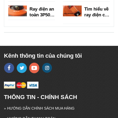
là gì?
trục là gì?
Ray điện an
Tìm hiểu về
toàn 3P50A,
ray điện cầu
3P75A,
trục 3P
3P100A,
150A
3P150A
Kênh thông tin của chúng tôi
THÔNG TIN - CHÍNH SÁCH
»
HƯỚNG DẪN CHÍNH SÁCH MUA HÀNG