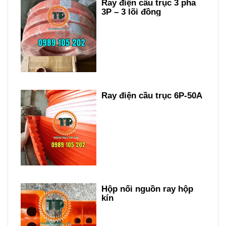
Ray điện cầu trục 3 pha
3P – 3 lõi đồng
Ray điện cầu trục 6P-50A
Hộp nối nguồn ray hộp
kín