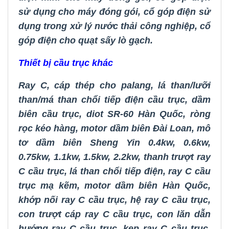
sử dụng cho máy đóng gói
,
cổ góp điện sử
dụng trong xử lý nước thải công nghiệp
,
cổ
góp điện cho quạt sấy lò gạch
.
Thiết bị cầu trục khác
Ray C
,
cáp thép cho palang
,
lá than/lưỡi
than/má than chổi tiếp điện cầu trục
,
dầm
biên cầu trục
,
diot SR-60 Hàn Quốc
,
ròng
rọc kéo hàng
,
motor dầm biên Đài Loan
,
mô
tơ dầm biên Sheng Yin 0.4kw, 0.6kw,
0.75kw, 1.1kw, 1.5kw, 2.2kw
,
thanh trượt ray
C cầu trục
,
lá than chổi tiếp điện
,
ray C cầu
trục mạ kẽm
,
motor dầm biên Hàn Quốc
,
khớp nối ray C cầu trục
,
hệ ray C cầu trục
,
con trượt cáp ray C cầu trục
,
con lăn dẫn
hướng ray C cầu trục
,
kẹp ray C cầu trục
,