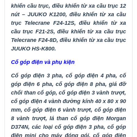
khiển cầu trục
,
điều khiển từ xa cầu trục 12
nút – JUUKO K1200
,
điều khiển từ xa cầu
trục Telecrane F24-12S
,
điều khiển từ xa
cầu trục F21-2S
,
điều khiển từ xa cầu trục
Telecrane F24-8D
,
điều khiển từ xa cầu trục
JUUKO HS-K800.
Cổ góp điện và phụ kiện
Cổ góp điện 3 pha
,
cổ góp điện 4 pha
,
cổ
góp điện 6 pha
,
cổ góp điện 8 pha
,
giá đỡ
chổi than cổ góp
,
cổ góp điện 3 vành trượt
,
cổ góp điện 4 vành đường kính 40 x 80 x 90
mm
,
cổ góp điện 6 vành trượt
,
cổ góp điện
8 vành trượt
,
lá than cổ góp điện Morgan
D374N
,
các loại cổ góp điện 3 pha
,
cổ góp
điện mini cho máy đóng gói
,
cổ góp điện