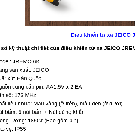
Điều khiển từ xa JEICO
số kỹ thuật chi tiết của điều khiển từ xa JEICO JR
odel: JREMO 6K
ãng sản xuất: JEICO
uất xứ: Hàn Quốc
guồn cung cấp pin: AA1.5V x 2 EA
ần số: 173 MHz
ất liệu nhựa: Màu vàng (ở trên), màu đen (ở dưới)
út bấm: 6 nút bấm + Nút dừng khẩn
ọng lượng: 185Gr (Bao gồm pin)
o vệ: IP55