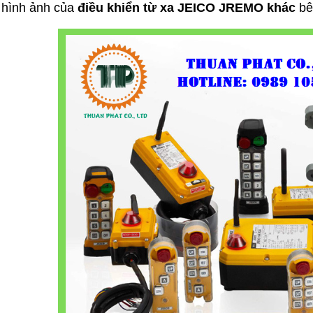
 hình ảnh của
đ
iều khiển từ xa JEICO
JREMO khác
bê