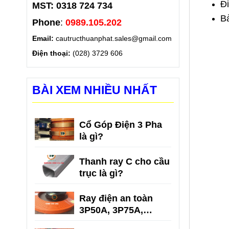
Đi
MST: 0318 724 734
Bả
Phone
:
0989.105.202
Email:
cautructhuanphat.sales@gmail.com
Điện thoại:
(028) 3729 606
BÀI XEM NHIỀU NHẤT
Cổ Góp Điện 3 Pha
là gì?
Thanh ray C cho cầu
trục là gì?
Ray điện an toàn
3P50A, 3P75A,
3P100A, 3P150A