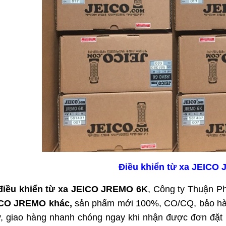
Điều khiển từ xa JEICO
đ
iều khiển từ xa
JEICO JREMO
6K
, Công ty Thuận Ph
CO JREMO khác,
sản phẩm mới 100%, CO/CQ, bảo hành
y, giao hàng nhanh chóng ngay khi nhận được đơn đặt