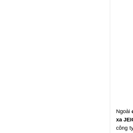
Ngoài
xa
JEI
công t