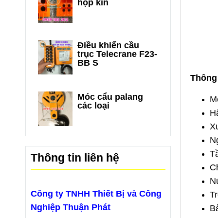
hộp kín
Điều khiển cầu
trục Telecrane F23-
BB S
Thông 
Móc cẩu palang
M
các loại
H
X
N
T
Thông tin liên hệ
Ch
N
Công ty TNHH Thiết Bị và Công
Tr
Nghiệp Thuận Phát
Bả