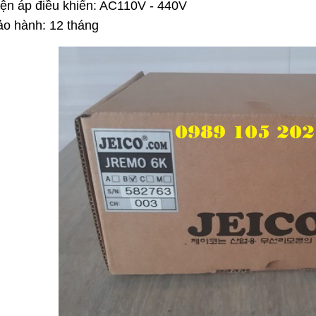
ện áp điều khiển: AC110V - 440V
o hành: 12 tháng