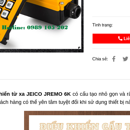
Tình trạng:
Liê
Chia sẻ:
khiển từ xa JEICO JREMO 6K
có cấu tạo nhỏ gọn và rấ
ch hàng có thể yên tâm tuyệt đối khi sử dụng thiết bị n