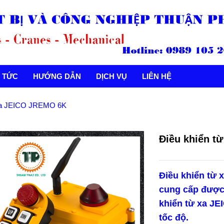
N TỨC
HƯỚNG DẪN
DỊCH VỤ
LIÊN HỆ
 xa JEICO JREMO 6K
Điều khiển t
Điều khiển từ
cung cấp được
khiển từ xa JE
tốc độ.