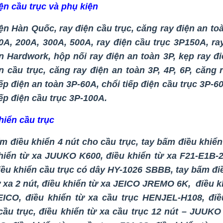
ện cầu trục và phụ kiện
iện Hàn Quốc
,
ray điện cầu trục
,
căng ray điện an toà
0A, 200A, 300A, 500A
,
ray điện cầu trục 3P150A
,
ra
àn Hardwork
,
hộp nối ray điện an toàn 3P
,
kẹp ray đi
n cầu trục
,
căng ray điện an toàn 3P, 4P, 6P
,
căng r
iếp điện an toàn 3P-60A
,
chổi tiếp điện cầu trục 3P-6
iếp điện cầu trục 3P-100A
.
hiển cầu trục
m điều khiển 4 nút cho cầu trục
,
tay bấm điều khiển
khiển từ xa JUUKO K600
,
điều khiển từ xa F21-E1B-
ều khiển cầu trục có dây HY-1026 SBBB
,
tay bấm đi
 xa 2 nút
,
điều khiển từ xa JEICO JREMO 6K
,
điều 
EICO
,
điều khiển từ xa cầu trục HENJEL-H108
,
điề
cầu trục
,
điều khiển từ xa cầu trục 12 nút – JUUKO