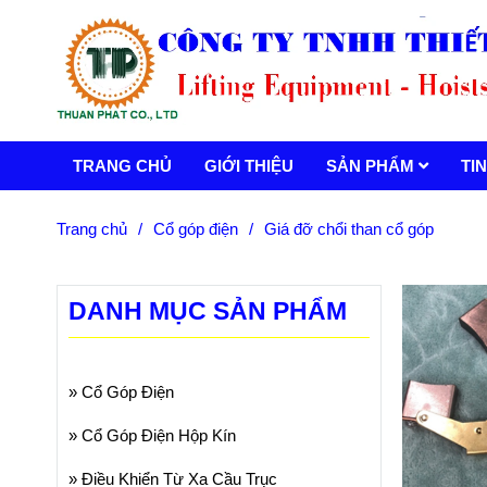
TRANG CHỦ
GIỚI THIỆU
SẢN PHẨM
TI
Trang chủ
/
Cổ góp điện
/
Giá đỡ chổi than cổ góp
DANH MỤC SẢN PHẨM
»
Cổ Góp Điện
»
Cổ Góp Điện Hộp Kín
»
Điều Khiển Từ Xa Cầu Trục