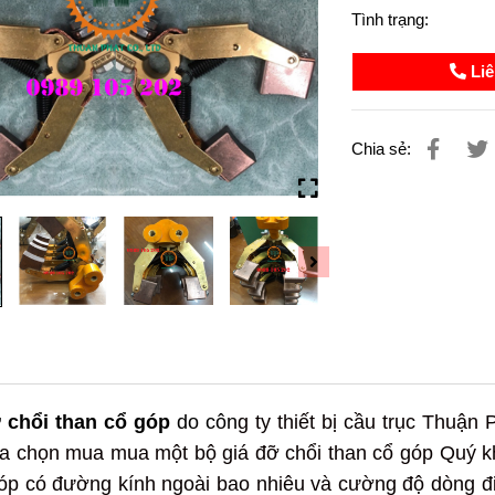
Tình trạng:
Liê
Chia sẻ:
 chổi than cổ góp
do côn
g ty thiết bị cầu trục Thuận
ựa chọn mua mua một bộ giá đỡ chổi than cổ góp Quý 
óp có đường kính ngoài bao nhiêu và cường độ dòng đ