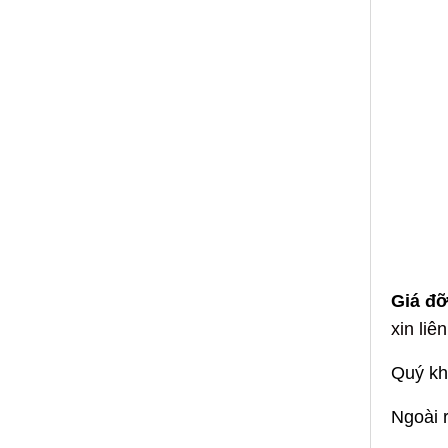
Giá đỡ
xin liê
Quý kh
Ngoài r