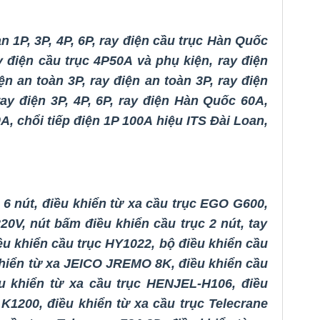
n 1P, 3P, 4P, 6P
,
ray điện cầu trục Hàn Quốc
y điện cầu trục 4P50A và phụ kiện
,
ray điện
ện an toàn 3P
,
ray điện an toàn 3P
,
ray điện
ay điện 3P, 4P, 6P
,
ray điện Hàn Quốc 60A
,
0A
,
chổi tiếp điện 1P 100A hiệu ITS Đài Loan,
 6 nút
,
điều khiển từ xa cầu trục EGO G600
,
220V
,
nút bấm điều khiển cầu trục 2 nút
,
tay
ều khiển cầu trục HY1022
,
bộ
điều khiển cầu
khiển từ xa JEICO JREMO 8K
,
điều khiển cầu
u khiển từ xa cầu trục HENJEL-H106
,
điều
 K1200
,
điều khiển từ xa cầu trục Telecrane