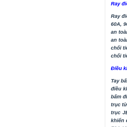
Ray đi
Ray đ
60A, 9
an to
an toà
chổi t
chổi t
Điều k
Tay bấ
điều 
bấm đi
trục từ
trục J
khiển 