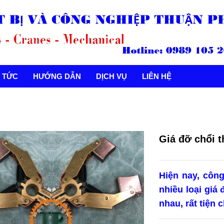
N TỨC
HƯỚNG DẪN
DỊCH VỤ
LIÊN HỆ
Giá đỡ chổi 
Hiện nay, công
nhiều loại giá
nhau, rất tiện