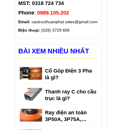
MST: 0318 724 734
Phone
:
0989.105.202
Email:
cautructhuanphat.sales@gmail.com
Điện thoại:
(028) 3729 606
BÀI XEM NHIỀU NHẤT
Cổ Góp Điện 3 Pha
là gì?
Thanh ray C cho cầu
trục là gì?
Ray điện an toàn
3P50A, 3P75A,
3P100A, 3P150A