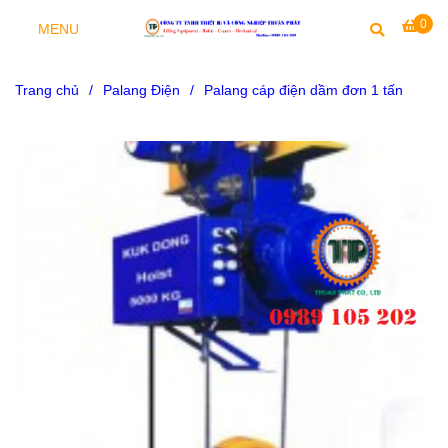
0
MENU
Trang chủ
/
Palang Điện
/
Palang cáp điện dầm đơn 1 tấn