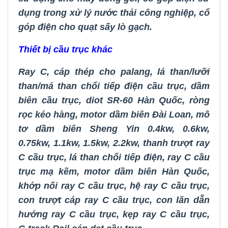
dụng trong xử lý nước thải công nghiệp
,
cổ
góp điện cho quạt sấy lò gạch
.
Thiết bị cầu trục khác
Ray C
,
cáp thép cho palang
,
lá than/lưỡi
than/má than chổi tiếp điện cầu trục
,
dầm
biên cầu trục
,
diot SR-60 Hàn Quốc
,
ròng
rọc kéo hàng
,
motor dầm biên Đài Loan
,
mô
tơ dầm biên Sheng Yin 0.4kw, 0.6kw,
0.75kw, 1.1kw, 1.5kw, 2.2kw
,
thanh trượt ray
C cầu trục
,
lá than chổi tiếp điện
,
ray C cầu
trục mạ kẽm
,
motor dầm biên Hàn Quốc
,
khớp nối ray C cầu trục
,
hệ ray C cầu trục
,
con trượt cáp ray C cầu trục
,
con lăn dẫn
hướng ray C cầu trục
,
kẹp ray C cầu trục
,