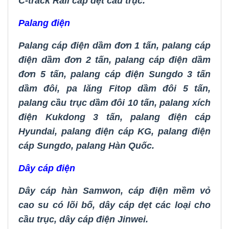
C-track Rail cáp dẹt cầu trục
.
Palang điện
Palang cáp điện dầm đơn 1 tấn
,
palang cáp
điện dầm đơn 2 tấn
,
palang cáp điện dầm
đơn 5 tấn
,
palang cáp điện Sungdo 3 tấn
dầm đôi
,
pa lăng Fitop dầm đôi 5 tấn
,
palang cầu trục dầm đôi 10 tấn
,
palang xích
điện Kukdong 3 tấn
,
palang điện cáp
Hyundai
,
palang điện cáp KG
,
palang điện
cáp Sungdo
,
palang Hàn Quốc.
Dây cáp điện
Dây cáp hàn Samwon
,
cáp điện mềm vỏ
cao su có lõi bố
,
dây cáp dẹt các loại cho
cầu trục
,
dây cáp điện Jinwei.