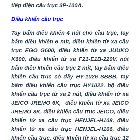
tiếp điện cầu trục 3P-100A
.
Điều khiển cầu trục
Tay bấm điều khiển 4 nút cho cầu trục
,
tay
bấm điều khiển 6 nút
,
điều khiển từ xa cầu
trục EGO G600
,
điều khiển từ xa JUUKO
K600
,
điều khiển từ xa F21-E1B-220V
,
nút
bấm điều khiển cầu trục 2 nút
,
tay bấm điều
khiển cầu trục có dây HY-1026 SBBB
,
tay
bấm điều khiển cầu trục HY1022
,
bộ
điều
khiển cầu trục từ xa 2 nút
,
điều khiển từ xa
JEICO JREMO 6K
,
điều khiển từ xa JEICO
JREMO 8K
,
điều khiển cầu trục JEICO
,
điều
khiển từ xa cầu trục HENJEL-H108
,
điều
khiển từ xa cầu trục HENJEL-H106
,
điều
khiển cầu trục
,
điều khiển từ xa cầu trục 12