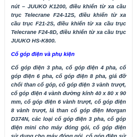
nút – JUUKO K1200
,
điều khiển từ xa cầu
trục Telecrane F24-12S
,
điều khiển từ xa
cầu trục F21-2S
,
điều khiển từ xa cầu trục
Telecrane F24-8D
,
điều khiển từ xa cầu trục
JUUKO HS-K800.
Cổ góp điện và phụ kiện
Cổ góp điện 3 pha
,
cổ góp điện 4 pha
,
cổ
góp điện 6 pha
,
cổ góp điện 8 pha
,
giá đỡ
chổi than cổ góp
,
cổ góp điện 3 vành trượt
,
cổ góp điện 4 vành đường kính 40 x 80 x 90
mm
,
cổ góp điện 6 vành trượt
,
cổ góp điện
8 vành trượt
,
lá than cổ góp điện Morgan
D374N
,
các loại cổ góp điện 3 pha
,
cổ góp
điện mini cho máy đóng gói
,
cổ góp điện
sử dụng cho máy đóng gói
,
cổ góp điện sử