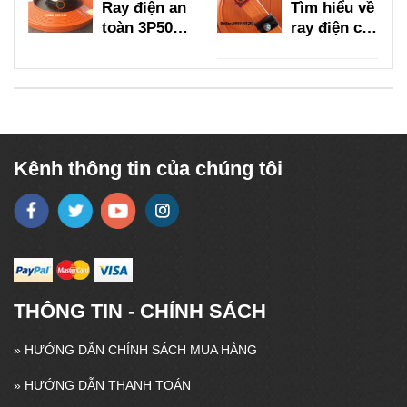
Ray điện an
Tìm hiểu về
toàn 3P50A,
ray điện cầu
3P75A,
trục 3P
3P100A,
150A
3P150A
Kênh thông tin của chúng tôi
THÔNG TIN - CHÍNH SÁCH
»
HƯỚNG DẪN CHÍNH SÁCH MUA HÀNG
»
HƯỚNG DẪN THANH TOÁN