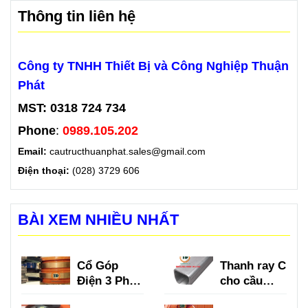
Thông tin liên hệ
Công ty TNHH Thiết Bị và Công Nghiệp Thuận
Phát
MST: 0318 724 734
Phone
:
0989.105.202
Email:
cautructhuanphat.sales@gmail.com
Điện thoại:
(028) 3729 606
BÀI XEM NHIỀU NHẤT
Cổ Góp
Thanh ray C
Điện 3 Pha
cho cầu
là gì?
trục là gì?